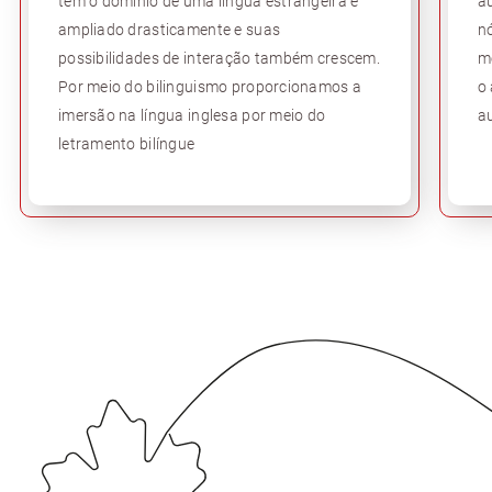
tem o domínio de uma língua estrangeira é
a
ampliado drasticamente e suas
n
possibilidades de interação também crescem.
m
Por meio do bilinguismo proporcionamos a
o
imersão na língua inglesa por meio do
au
letramento bilíngue