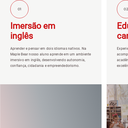
01
0
Imersão em
Ed
inglês
ca
Aprender e pensar em dois idiomas nativos. Na
Experi
Maple Bear nosso aluno aprende em um ambiente
acompa
imersivo em inglês, desenvolvendo autonomia,
acadêm
confiança, cidadania e empreendedorismo.
excelê